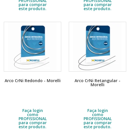
PROFISSIONAL
PROFISSIONAL
para comprar
para comprar
este produto.
este produto.
Arco CrNi Redondo - Morelli
Arco CrNi Retangular -
Morelli
Embalagem com 10 unidades.
Embalagem com 10 unidades.
Escolha a quantidade no DETALHE
Escolha a quantidade no DETALHE
do produto.
do produto.
R$
9,00
R$
10,40
Faça login
Faça login
como
como
PROFISSIONAL
PROFISSIONAL
para comprar
para comprar
este produto.
este produto.