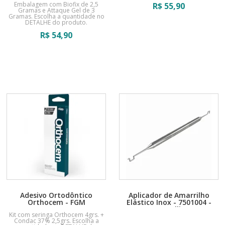
Embalagem com Biofix de 2,5
R$
55,90
Gramas e Attaque Gel de 3
Gramas. Escolha a quantidade no
DETALHE do produto.
R$
54,90
Adesivo Ortodôntico
Aplicador de Amarrilho
Orthocem - FGM
Elástico Inox - 7501004 -
Morelli
Kit com seringa Orthocem 4grs. +
Embalagem com 1 unidade.
Condac 37% 2,5grs. Escolha a
Escolha a quantidade no DETALHE