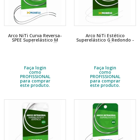
Arco NiTi Curva Reversa-
Arco NiTi Estético
SPEE Superelástico M
Superelástico G Redondo -
Retangular - Morelli
Morelli
Embalagem com 10 unidades.
Embalagem com 5 unidades.
Escolha a quantidade no DETALHE
Escolha a quantidade no DETALHE
do produto.
do produto.
R$
27,40
R$
21,00
Faça login
Faça login
como
como
PROFISSIONAL
PROFISSIONAL
para comprar
para comprar
este produto.
este produto.