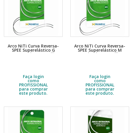
Arco NiTi Curva Reversa-
Arco NiTi Curva Reversa-
SPEE Superelástico G
SPEE Superelástico M
Retangular - Morelli
Redondo - Morelli
Embalagem com 10 unidades.
Embalagem com 10 unidades.
Escolha a quantidade no DETALHE
Escolha a quantidade no DETALHE
do produto.
do produto.
R$
27,40
R$
27,40
Faça login
Faça login
como
como
PROFISSIONAL
PROFISSIONAL
para comprar
para comprar
este produto.
este produto.