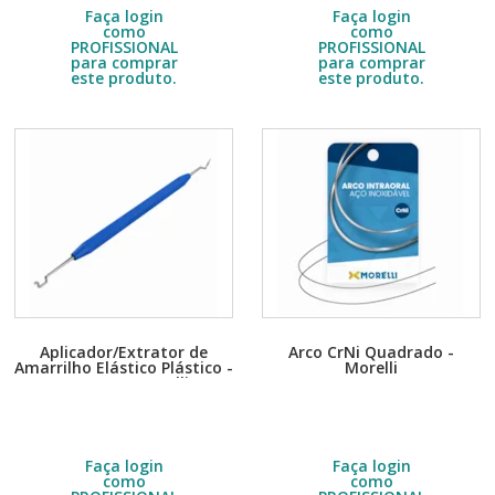
R$
17,00
R$
30,50
Faça login
Faça login
como
como
PROFISSIONAL
PROFISSIONAL
para comprar
para comprar
este produto.
este produto.
Aplicador/Extrator de
Arco CrNi Quadrado -
Amarrilho Elástico Plástico -
Morelli
7501001 - Morelli
Embalagem com 1 unidade.
Embalagem com 10 unidades.
Escolha a quantidade no DETALHE
Escolha a quantidade no DETALHE
do produto.
do produto.
R$
17,00
R$
10,40
Faça login
Faça login
como
como