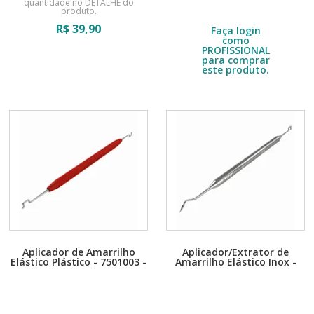
quantidade no DETALHE do
do produto.
produto.
R$
28,00
R$
39,90
Faça login
como
PROFISSIONAL
para comprar
este produto.
Aplicador de Amarrilho
Aplicador/Extrator de
Elástico Plástico - 7501003 -
Amarrilho Elástico Inox -
Morelli
7501002 - Morelli
Embalagem com 1 unidade.
Embalagem com 1 unidade.
Escolha a quantidade no DETALHE
Escolha a quantidade no DETALHE
do produto.
do produto.