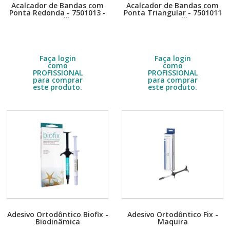
Acalcador de Bandas com
Acalcador de Bandas com
Ponta Redonda - 7501013 -
Ponta Triangular - 7501011
Morelli
- Morelli
Embalagem com 1 unidade.
Embalagem com 1 unidade.
Escolha a quantidade no DETALHE
Escolha a quantidade no DETALHE
do produto.
do produto.
R$
19,00
R$
19,90
Faça login
Faça login
como
como
PROFISSIONAL
PROFISSIONAL
para comprar
para comprar
este produto.
este produto.
Adesivo Ortodôntico Biofix -
Adesivo Ortodôntico Fix -
Biodinâmica
Maquira