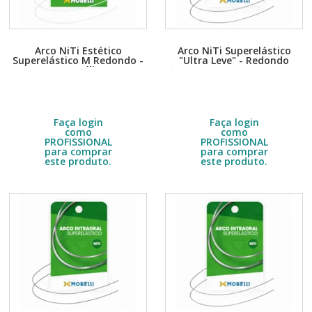
Arco NiTi Estético
Arco NiTi Superelástico
Superelástico M Redondo -
"Ultra Leve" - Redondo
Morelli
Ø0,25mm (.010") - 5070010 -
Embalagem com 5 unidades.
Embalagem com 10 unidades.
Morelli
Escolha a quantidade no DETALHE
Escolha a quantidade no DETALHE
do produto.
do produto.
R$
21,00
R$
12,00
Faça login
Faça login
como
como
PROFISSIONAL
PROFISSIONAL
para comprar
para comprar
este produto.
este produto.