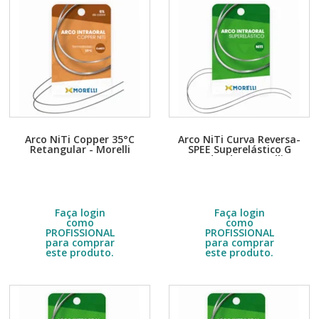
Arco NiTi Copper 35°C
Arco NiTi Curva Reversa-
Retangular - Morelli
SPEE Superelástico G
Redondo - Morelli
Embalagem com 10 unidades.
Embalagem com 10 unidades.
Escolha a quantidade no DETALHE
Escolha a quantidade no DETALHE
do produto.
do produto.
R$
47,20
R$
27,40
Faça login
Faça login
como
como
PROFISSIONAL
PROFISSIONAL
para comprar
para comprar
este produto.
este produto.