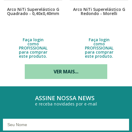
Arco NiTi Superelástico G
Arco NiTi Superelástico G
Quadrado - 0,40x0,40mm
Redondo - Morelli
(.016"x.016") - 5061002 -
Embalagem com 10 unidades.
Embalagem com 10 unidades.
Morelli
Escolha a quantidade no DETALHE
Escolha a quantidade no DETALHE
do produto.
do produto.
R$
21,00
R$
12,60
Faça login
Faça login
como
como
PROFISSIONAL
PROFISSIONAL
para comprar
para comprar
este produto.
este produto.
VER MAIS...
ASSINE NOSSA NEWS
e receba novidades por e-mail