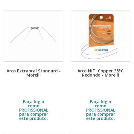
Arco Extraoral Standard -
Arco NiTi Copper 35°C
Morelli
Redondo - Morelli
Embalagem com 1 unidade.
Embalagem com 10 unidades.
Escolha a quantidade no DETALHE
Escolha a quantidade no DETALHE
do produto.
do produto.
R$
21,00
R$
34,90
Faça login
Faça login
como
como
PROFISSIONAL
PROFISSIONAL
para comprar
para comprar
este produto.
este produto.