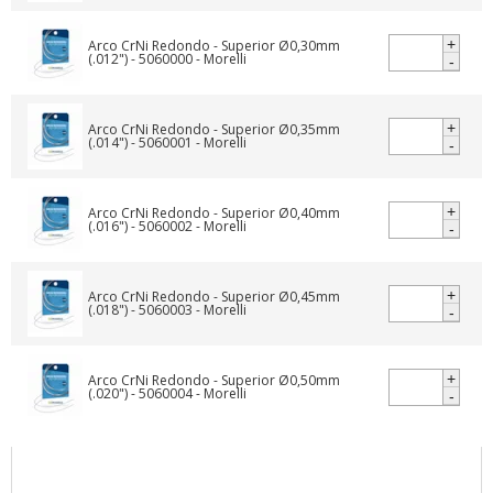
+
-
+
-
+
-
+
-
+
-
COMPRAR