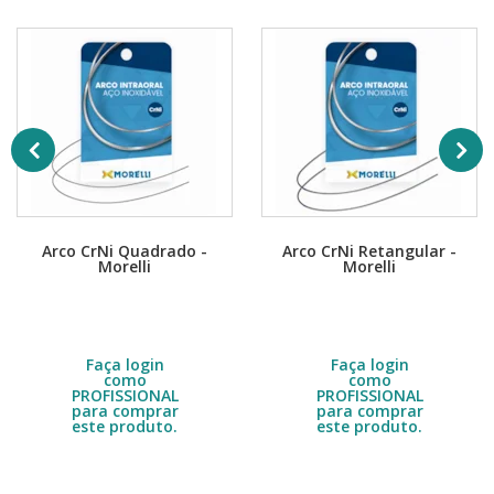
Arco CrNi Quadrado -
Arco CrNi Retangular -
Morelli
Morelli
Embalagem com 10 unidades.
Embalagem com 10 unidades.
Escolha a quantidade no DETALHE
Escolha a quantidade no DETALHE
do produto.
do produto.
R$
10,40
R$
10,40
Faça login
Faça login
como
como
PROFISSIONAL
PROFISSIONAL
para comprar
para comprar
este produto.
este produto.