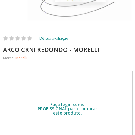
ARCO CRNI REDONDO - MORELLI
Marca:
Morelli
R$ 9,00
Confira as opções de parcelamento
PRESCRIÇÃO
Faça login como
PROFISSIONAL para comprar
este produto.
Embalagem com 10 unidades. Escolha as
quantidades e clique no botão COMPRAR.
Verifique as quantidades disponíveis no
CARRINHO.