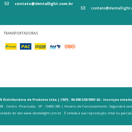
contato@dentallight.com.br
contato@dentallight.
TRANSPORTADORAS
N Distribuidora de Produtos Ltda | CNPJ : 06.698.528/0001-62 - inscriçao estadua
8 - Centro -Piracicaba - SP - 13400-380 | Horário de Funcionamento: Segunda à sexta-f
riedade do site www.dentallight.com.br . É vetada a sua reprodução, total ou parcial