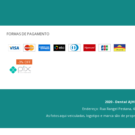
FORMAS DE PAGAMENTO
-3% OFF
2020 - Dental AJH
Endereço: Rua Rangel Pestana, 43
As fotos aqui veiculadas, logotipo e marca são de prop