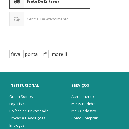
Frete De Entrega
Central De Atendimento
fava
ponta
nº
morelli
INSTITUCIONAL
SERVIÇOS
Quem Somos
Atendimento
Loja Física
Meus Pedidos
Política de Privacidade
Meu Cadastro
Trocas e Devoluções
Como Comprar
Entregas