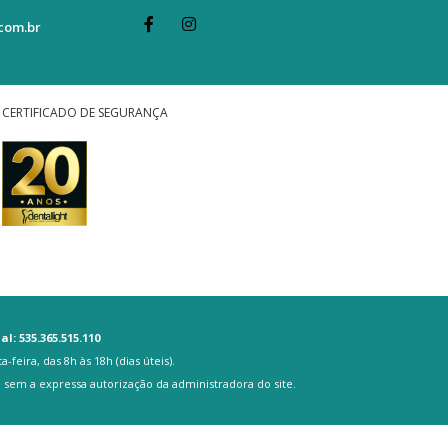
com.br
CERTIFICADO DE SEGURANÇA
l: 535.365.515.110
eira, das 8h às 18h (dias úteis).
, sem a expressa autorização da administradora do site.