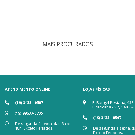
MAIS PROCURADOS
ATENDIMENTO ONLINE
LOJAS FÍSICAS
(19) 3433 - 0507
R. Rangel Pestana, 438 
Piracicaba - SP, 13400-
(19) 99637-0705
(19) 3433 - 0507
De segunda à sexta, das 8h às
18h. Exceto Feriados.
De segunda à sexta, da
Exceto Feriados.