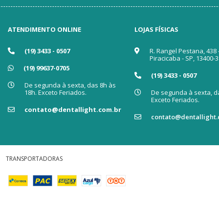
ATENDIMENTO ONLINE
LOJAS FÍSICAS
(19) 3433 - 0507
R. Rangel Pestana, 438 
Piracicaba - SP, 13400-
(19) 99637-0705
(19) 3433 - 0507
De segunda à sexta, das 8h às
18h. Exceto Feriados.
De segunda à sexta, da
Exceto Feriados.
contato@dentallight.com.br
contato@dentallight.
TRANSPORTADORAS