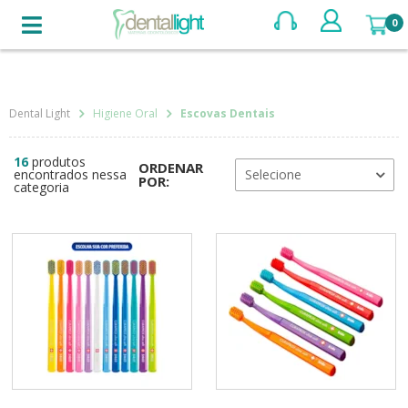
BUSCAR
Higiene Oral
Escovas Dentais
16
produtos
ORDENAR
encontrados nessa
Selecione
POR:
categoria