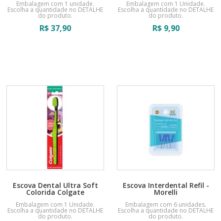
Embalagem com 1 unidade.
Embalagem com 1 Unidade.
Escolha a quantidade no DETALHE
Escolha a quantidade no DETALHE
do produto.
do produto.
R$
37,90
R$
9,90
Escova Dental Ultra Soft
Escova Interdental Refil -
Colorida Colgate
Morelli
Embalagem com 1 Unidade.
Embalagem com 6 unidades.
Escolha a quantidade no DETALHE
Escolha a quantidade no DETALHE
do produto.
do produto.