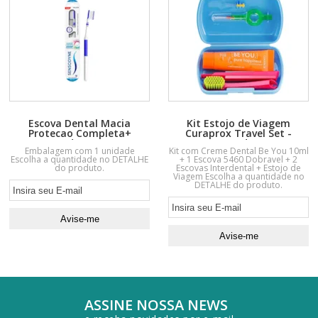
Escova Dental Macia
Kit Estojo de Viagem
Protecao Completa+
Curaprox Travel Set -
Sensodyne - GSK
Curaden
Embalagem com 1 unidade
Kit com Creme Dental Be You 10ml
Escolha a quantidade no DETALHE
+ 1 Escova 5460 Dobravel + 2
do produto.
Escovas Interdental + Estojo de
Viagem Escolha a quantidade no
DETALHE do produto.
ASSINE NOSSA NEWS