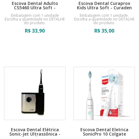
Escova Dental Adulto
Escova Dental Curaprox
CS5460 Ultra Soft -
Kids Ultra Soft - Curaden
Curaprox
Embalagem com 1 unidade
Embalagem com 1 unidade.
Escolha a quantidade no DETALHE
Escolha a quantidade no DETALHE
do produto.
do produto.
R$
33,90
R$
35,00
Escova Dental Elétrica
Escova Dental Eletrica
Sonic-Jet Ultrassônica -
SonicPro 10 Colgate
Oraljet