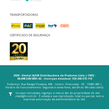
TRANSPORTADORAS
CERTIFICADO DE SEGURANÇA
2020 - Dental AJHN Distribuidora de Produtos Ltda | CNPJ :
06.698.528/0001-62 - inscriçao estadual: 535.365.515.110
Endereço: Rua Rangel Pestana, 438 - Centro -Piracicaba - SP - 13400-380 |
Horário de Funcionamento: Segunda à sexta-feira, das 8h às 18h (dias úteis).
As fotos aqui veiculadas, logotipo e marca são de propriedade do site
www.dentallight.com.br . É vetada a sua reprodução, total ou parcial, sem a
expressa autorização da administradora do site.