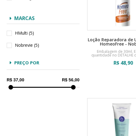
MARCAS
HMulti
(5)
Loção Reparadora de U
HomeoFree - Nob
Nobrevie
(5)
Embalagem de 30ml. E
quantidade no DETALHE d
PREÇO POR
R$
48,90