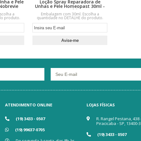
nha e Pele
Loção Spray Reparadora de
Nobrevie
Unhas e Pele Homeopast 30ml -
HMulti
scolha a
Embalagem com 30ml. Escolha a
o produto.
quantidade no DETALHE do produto.
ATENDIMENTO ONLINE
LOJAS FÍSICAS
(19) 3433 - 0507
R. Rangel Pestana, 438 
Piracicaba - SP, 13400-
(19) 99637-0705
(19) 3433 - 0507
De segunda à sexta, das 8h às