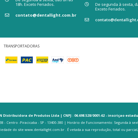
18h. Exceto Feriados.
De segunda à sexta, da
Exceto Feriados.
contato@dentallight.com.br
contato@dentallight.
TRANSPORTADORAS
N Distribuidora de Produtos Ltda | CNPJ : 06.698.528/0001-62 - inscriçao estadua
8 - Centro -Piracicaba - SP - 13400-380 | Horário de Funcionamento: Segunda à sexta-f
riedade do site www.dentallight.com.br . É vetada a sua reprodução, total ou parcial