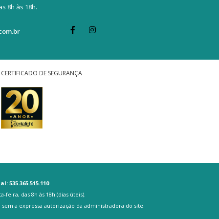
s 8h às 18h.
com.br
CERTIFICADO DE SEGURANÇA
l: 535.365.515.110
eira, das 8h às 18h (dias úteis).
, sem a expressa autorização da administradora do site.