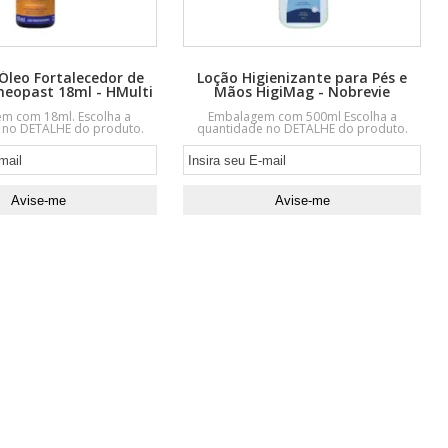
Óleo Fortalecedor de
Loção Higienizante para Pés e
eopast 18ml - HMulti
Mãos HigiMag - Nobrevie
m com 18ml. Escolha a
Embalagem com 500ml Escolha a
 no DETALHE do produto.
quantidade no DETALHE do produto.