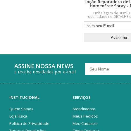
Loção Reparadora de U
HomeoFree Spray - 
Embalagem de 30ml. E
quantidade no DETALHE d
ASSINE NOSSA NEWS
e receba novidades por e-mail
INSTITUCIONAL
SERVIÇOS
Quem Somos
Atendimento
Loja Física
Meus Pedidos
Política de Privacidade
Meu Cadastro
Trocas e Devoluções
Como Comprar