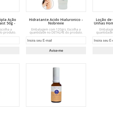
ipla Ação
Hidratante Acido Hialuronico -
Loção de 
st 50g -
Nobrevie
Unhas Hom
scolha a
Embalagem com 120grs. Escolha a
Embalage
o produto.
quantidade no DETALHE do produto.
quantidade