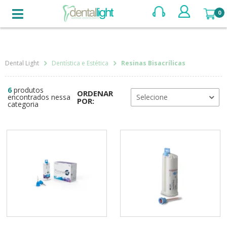
BUSCAR
Dentística e Estética
Resinas Bisacrílicas
6
produtos
ORDENAR
encontrados nessa
Selecione
POR:
categoria