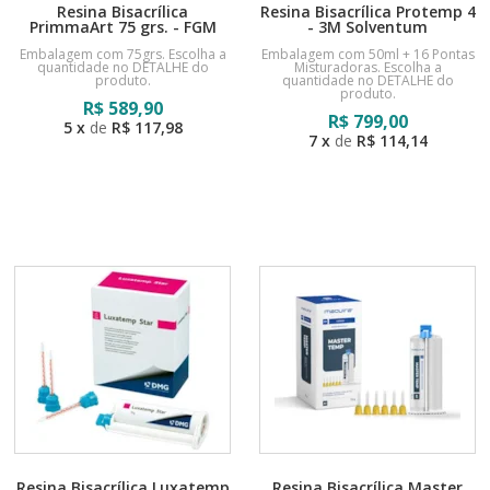
Resina Bisacrílica
Resina Bisacrílica Protemp 4
PrimmaArt 75 grs. - FGM
- 3M Solventum
Embalagem com 75grs. Escolha a
Embalagem com 50ml + 16 Pontas
quantidade no DETALHE do
Misturadoras. Escolha a
produto.
quantidade no DETALHE do
produto.
R$
589,90
R$
799,00
5
x
de
R$ 117,98
7
x
de
R$ 114,14
Resina Bisacrílica Luxatemp
Resina Bisacrílica Master