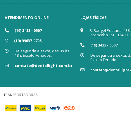
ATENDIMENTO ONLINE
LOJAS FÍSICAS
(19) 3433 - 0507
R. Rangel Pestana, 438 
Piracicaba - SP, 13400-
(19) 99637-0705
(19) 3433 - 0507
De segunda à sexta, das 8h às
18h. Exceto Feriados.
De segunda à sexta, da
Exceto Feriados.
contato@dentallight.com.br
contato@dentallight.
TRANSPORTADORAS