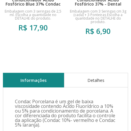
Fosfórico Blue 37% Condac
Fosfórico 37% - Dental
- FGM
Partner
Embalagem com 3 seringas de 2,5
Embalagem com 3 Seringas cm 3g
ml. Escolha a quantidade no
(cada) + 3 Ponteiras Escolha a
DETALHE do produto.
quantidade no DETALHE do
produto.
R$
17,90
R$
6,90
Informações
Detalhes
Condac Porcelana é um gel de baixa
viscosidade contendo Ácido Fluorídrico a 10%
ou 5% para condicionamento de porcelana. A
cor diferenciada do produto facilita o controle
da aplicação (Condac 10%- vermelho e Condac
5% laranja).