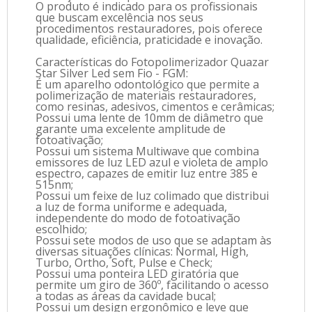
O produto é indicado para os profissionais
que buscam excelência nos seus
procedimentos restauradores, pois oferece
qualidade, eficiência, praticidade e inovação.
Características do Fotopolimerizador Quazar
Star Silver Led sem Fio - FGM:
É um aparelho odontológico que permite a
polimerização de materiais restauradores,
como resinas, adesivos, cimentos e cerâmicas;
Possui uma lente de 10mm de diâmetro que
garante uma excelente amplitude de
fotoativação;
Possui um sistema Multiwave que combina
emissores de luz LED azul e violeta de amplo
espectro, capazes de emitir luz entre 385 e
515nm;
Possui um feixe de luz colimado que distribui
a luz de forma uniforme e adequada,
independente do modo de fotoativação
escolhido;
Possui sete modos de uso que se adaptam às
diversas situações clínicas: Normal, High,
Turbo, Ortho, Soft, Pulse e Check;
Possui uma ponteira LED giratória que
permite um giro de 360º, facilitando o acesso
a todas as áreas da cavidade bucal;
Possui um design ergonômico e leve que