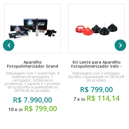
Aparelho
Kit Lente para Aparelho
Fotopolimerizador Grand
Fotopolimerizador Valo -
Valo sem fio - Ultradent
Ultradent
Embalagem com 1 Grand Valo, 4
Embalagem com 5 Unidades.
baterias recarregáveis, 1
Escolha a quantidade no DETALHE
carregador, 50 barreiras
do produto.
protetoras, 1 suporte e 1 protetor
R$
799,00
de luz Escolha a quantidade no
DETALHE do produto.
R$ 114,14
R$
7.990,00
7
x
de
R$ 799,00
10
x
de