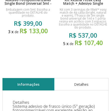
Single Bond Universal 5ml -
Match + Adesivo Single
3M Solventum
Bond Universal + Porta
Embalagem com 5ml. Escolha a
Kit com 3 seringas de filtek™ easy
Resinas - Solventum 3M
quantidade no DETALHE do
match de 4g cada (bright, natural
produto.
e warm), 1 frasco de 3m single
bond universal de 1ml e 1 porta
R$
399,00
resina em acrílico com 3 espaços.
Escolha a quantidade no DETALHE
do produto.
R$ 133,00
3
x
de
R$
537,00
R$ 107,40
5
x
de
Informações
Detalhes
Detalhes
Sistema adesivo de frasco único (5ª geração)
fotopolimerizável com excelente adesão ao