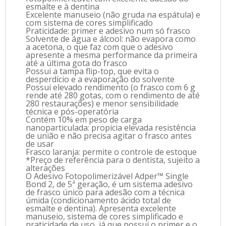
esmalte e à dentina
Excelente manuseio (não gruda na espátula) e
com sistema de cores simplificado
Praticidade: primer e adesivo num só frasco
Solvente de água e álcool: não evapora como
a acetona, o que faz com que o adesivo
apresente a mesma performance da primeira
até a última gota do frasco
Possui a tampa flip-top, que evita o
desperdício e a evaporação do solvente
Possui elevado rendimento (o frasco com 6 g
rende até 280 gotas, com o rendimento de até
280 restaurações) e menor sensibilidade
técnica e pós-operatória
Contém 10% em peso de carga
nanoparticulada: propicia elevada resistência
de união e não precisa agitar o frasco antes
de usar
Frasco laranja: permite o controle de estoque
*Preço de referência para o dentista, sujeito a
alterações
O Adesivo Fotopolimerizável Adper™ Single
Bond 2, de 5ª geração, é um sistema adesivo
de frasco único para adesão com a técnica
úmida (condicionamento ácido total de
esmalte e dentina). Apresenta excelente
manuseio, sistema de cores simplificado e
praticidade de uso, já que possui o primer e o