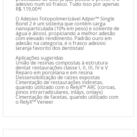
adesivo num só frasco. Tudo isso por apenas
R$ 119,00*!
O Adesivo Fotopolimerizável Adper™ Single
Bond 2 é um sistema que contém carga
nanoparticulada (10% em peso) e solvente de
água e álcool, propiciando a melhor adesão
com elevado rendimento. Padrão ouro em
adesão na categoria, é o frasco adesivo
laranja favorito dos dentistas!
Aplicações sugeridas
União de resinas compostas à estrutura
dental: restaurações classe I, II, III, IV e V
Reparo em porcelana e em resina
Dessensibilização de raízes expostas
Cimentação de restaurações indiretas,
quando utilizado com o RelyX™ ARC (coroas,
pinos intrarradiculares, inlays, onlays)
Cimentação de facetas, quando utilizado com
o RelyX™ Veneer